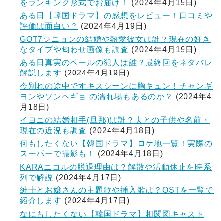
をランキング形式でお届け！
(2024年4月19日)
ある日【韓国ドラマ】の感想をレビュー！口コミや
評価は面白い？
(2024年4月19日)
GOT7ジニョンの結婚や熱愛彼女は誰？現在の好き
なタイプや匂わせ画像も調査
(2024年4月19日)
ある日真実のベールの犯人は誰？最終回をネタバレ
解説します
(2024年4月19日)
今別れの途中ですキスシーンに胸キュン！チャンギ
ヨンやソンヘギョ の濡れ場もあるのか？
(2024年4
月18日)
イヨニの結婚相手(旦那)は誰？夫との子供や名前・
現在の近況も調査
(2024年4月18日)
何もしたくない【韓国ドラマ】ロケ地一覧！実際の
スーパーで撮影も！
(2024年4月18日)
KARAニコルの脱退理由は？解散や活動休止を時系
列で解説
(2024年4月17日)
紳士とお嬢さんの主題歌や挿入歌は？OSTを一覧で
紹介します
(2024年4月17日)
なにもしたくない【韓国ドラマ】相関図キャスト