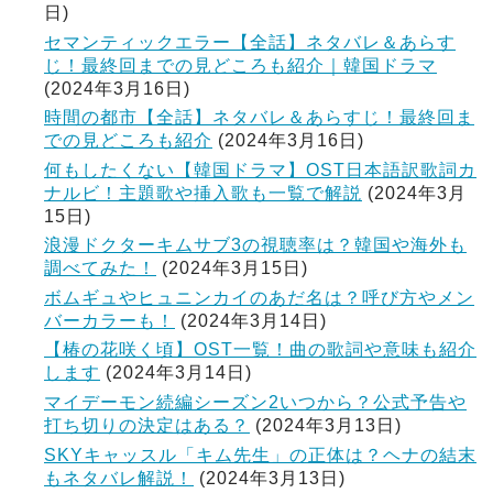
日)
セマンティックエラー【全話】ネタバレ＆あらす
じ！最終回までの見どころも紹介｜韓国ドラマ
(2024年3月16日)
時間の都市【全話】ネタバレ＆あらすじ！最終回ま
での見どころも紹介
(2024年3月16日)
何もしたくない【韓国ドラマ】OST日本語訳歌詞カ
ナルビ！主題歌や挿入歌も一覧で解説
(2024年3月
15日)
浪漫ドクターキムサブ3の視聴率は？韓国や海外も
調べてみた！
(2024年3月15日)
ボムギュやヒュニンカイのあだ名は？呼び方やメン
バーカラーも！
(2024年3月14日)
【椿の花咲く頃】OST一覧！曲の歌詞や意味も紹介
します
(2024年3月14日)
マイデーモン続編シーズン2いつから？公式予告や
打ち切りの決定はある？
(2024年3月13日)
SKYキャッスル「キム先生」の正体は？ヘナの結末
もネタバレ解説！
(2024年3月13日)