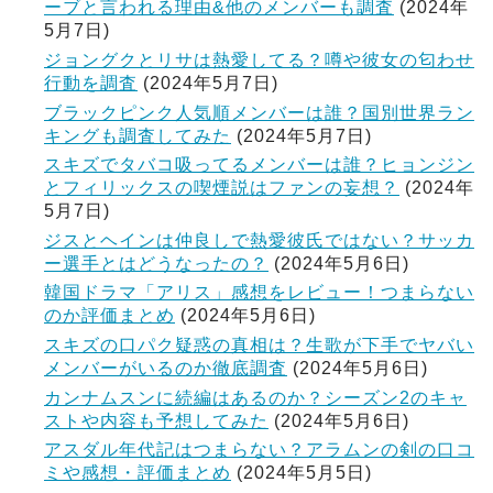
ーブと言われる理由&他のメンバーも調査
(2024年
5月7日)
ジョングクとリサは熱愛してる？噂や彼女の匂わせ
行動を調査
(2024年5月7日)
ブラックピンク人気順メンバーは誰？国別世界ラン
キングも調査してみた
(2024年5月7日)
スキズでタバコ吸ってるメンバーは誰？ヒョンジン
とフィリックスの喫煙説はファンの妄想？
(2024年
5月7日)
ジスとヘインは仲良しで熱愛彼氏ではない？サッカ
ー選手とはどうなったの？
(2024年5月6日)
韓国ドラマ「アリス」感想をレビュー！つまらない
のか評価まとめ
(2024年5月6日)
スキズの口パク疑惑の真相は？生歌が下手でヤバい
メンバーがいるのか徹底調査
(2024年5月6日)
カンナムスンに続編はあるのか？シーズン2のキャ
ストや内容も予想してみた
(2024年5月6日)
アスダル年代記はつまらない？アラムンの剣の口コ
ミや感想・評価まとめ
(2024年5月5日)