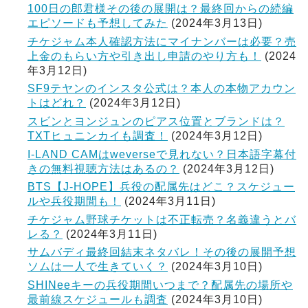
100日の郎君様その後の展開は？最終回からの続編
エピソードも予想してみた
(2024年3月13日)
チケジャム本人確認方法にマイナンバーは必要？売
上金のもらい方や引き出し申請のやり方も！
(2024
年3月12日)
SF9テヤンのインスタ公式は？本人の本物アカウン
トはどれ？
(2024年3月12日)
スビンとヨンジュンのピアス位置とブランドは？
TXTヒュニンカイも調査！
(2024年3月12日)
I-LAND CAMはweverseで見れない？日本語字幕付
きの無料視聴方法はあるの？
(2024年3月12日)
BTS【J-HOPE】兵役の配属先はどこ？スケジュー
ルや兵役期間も！
(2024年3月11日)
チケジャム野球チケットは不正転売？名義違うとバ
レる？
(2024年3月11日)
サムバディ最終回結末ネタバレ！その後の展開予想
ソムは一人で生きていく？
(2024年3月10日)
SHINeeキーの兵役期間いつまで？配属先の場所や
最前線スケジュールも調査
(2024年3月10日)