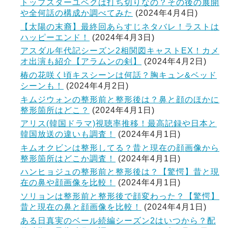
トップスターユベクは打ち切りなの？その後の展開
や全何話の構成か調べてみた
(2024年4月4日)
【太陽の末裔】最終回あらすじネタバレ！ラストは
ハッピーエンド！
(2024年4月3日)
アスダル年代記シーズン2相関図キャストEX！カメ
オ出演も紹介【アラムンの剣】
(2024年4月2日)
椿の花咲く頃キスシーンは何話？胸キュン&ベッド
シーンも！
(2024年4月2日)
キムジウォンの整形前と整形後は？鼻と顔のほかに
整形箇所はどこ？
(2024年4月1日)
アリス(韓国ドラマ)視聴率推移！最高記録や日本と
韓国放送の違いも調査！
(2024年4月1日)
キムオクビンは整形してる？昔と現在の顔画像から
整形箇所はどこか調査！
(2024年4月1日)
ハンヒョジュの整形前と整形後は？【驚愕】昔と現
在の鼻や顔画像を比較！
(2024年4月1日)
ソリョンは整形前と整形後で顔変わった？【驚愕】
昔と現在の鼻と顔画像を比較！
(2024年4月1日)
ある日真実のベール続編シーズン2はいつから？配