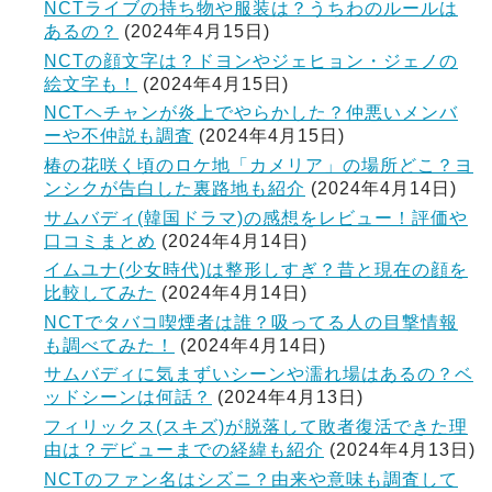
NCTライブの持ち物や服装は？うちわのルールは
あるの？
(2024年4月15日)
NCTの顔文字は？ドヨンやジェヒョン・ジェノの
絵文字も！
(2024年4月15日)
NCTヘチャンが炎上でやらかした？仲悪いメンバ
ーや不仲説も調査
(2024年4月15日)
椿の花咲く頃のロケ地「カメリア」の場所どこ？ヨ
ンシクが告白した裏路地も紹介
(2024年4月14日)
サムバディ(韓国ドラマ)の感想をレビュー！評価や
口コミまとめ
(2024年4月14日)
イムユナ(少女時代)は整形しすぎ？昔と現在の顔を
比較してみた
(2024年4月14日)
NCTでタバコ喫煙者は誰？吸ってる人の目撃情報
も調べてみた！
(2024年4月14日)
サムバディに気まずいシーンや濡れ場はあるの？ベ
ッドシーンは何話？
(2024年4月13日)
フィリックス(スキズ)が脱落して敗者復活できた理
由は？デビューまでの経緯も紹介
(2024年4月13日)
NCTのファン名はシズニ？由来や意味も調査して