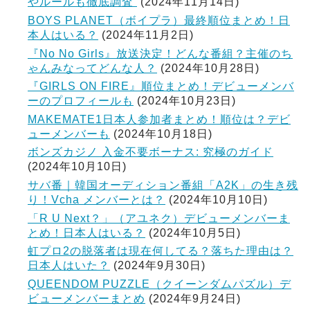
やルールも徹底調査
(2024年11月14日)
BOYS PLANET（ボイプラ）最終順位まとめ！日
本人はいる？
(2024年11月2日)
『No No Girls』放送決定！どんな番組？主催のち
ゃんみなってどんな人？
(2024年10月28日)
『GIRLS ON FIRE』順位まとめ！デビューメンバ
ーのプロフィールも
(2024年10月23日)
MAKEMATE1日本人参加者まとめ！順位は？デビ
ューメンバーも
(2024年10月18日)
ボンズカジノ 入金不要ボーナス: 究極のガイド
(2024年10月10日)
サバ番｜韓国オーディション番組「A2K」の生き残
り！Vcha メンバーとは？
(2024年10月10日)
「R U Next？」（アユネク）デビューメンバーま
とめ！日本人はいる？
(2024年10月5日)
虹プロ2の脱落者は現在何してる？落ちた理由は？
日本人はいた？
(2024年9月30日)
QUEENDOM PUZZLE（クイーンダムパズル）デ
ビューメンバーまとめ
(2024年9月24日)