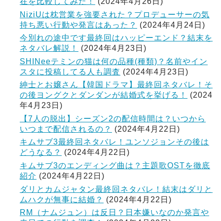
在を比較してみた！
(2024年4月26日)
NiziUは枕営業を強要された？プロデューサーの気
持ち悪い行動や発言はあった？
(2024年4月24日)
今別れの途中です最終回はハッピーエンド？結末を
ネタバレ解説！
(2024年4月23日)
SHINeeテミンの猫は何の品種(種類)？名前やイン
スタに投稿してる人も調査
(2024年4月23日)
紳士とお嬢さん【韓国ドラマ】最終回ネタバレ！そ
の後ヨングクとダンダンが結婚式を挙げる！
(2024
年4月23日)
【7人の脱出】シーズン2の配信時間は？いつから
いつまで配信されるの？
(2024年4月22日)
キムサブ3最終回ネタバレ！ユンソジョンその後は
どうなる？
(2024年4月22日)
キムサブ3のエンディング曲は？主題歌OSTを徹底
紹介
(2024年4月22日)
ダリとカムジャタン最終回ネタバレ！結末はダリと
ムハクが無事に結婚？
(2024年4月22日)
RM（ナムジュン）は反日？日本嫌いなのか発言や