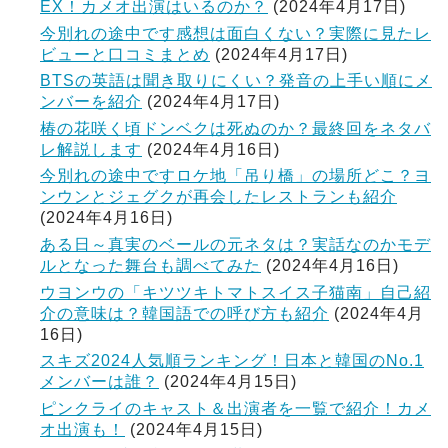
EX！カメオ出演はいるのか？
(2024年4月17日)
今別れの途中です感想は面白くない？実際に見たレ
ビューと口コミまとめ
(2024年4月17日)
BTSの英語は聞き取りにくい？発音の上手い順にメ
ンバーを紹介
(2024年4月17日)
椿の花咲く頃ドンベクは死ぬのか？最終回をネタバ
レ解説します
(2024年4月16日)
今別れの途中ですロケ地「吊り橋」の場所どこ？ヨ
ンウンとジェグクが再会したレストランも紹介
(2024年4月16日)
ある日～真実のベールの元ネタは？実話なのかモデ
ルとなった舞台も調べてみた
(2024年4月16日)
ウヨンウの「キツツキトマトスイス子猫南」自己紹
介の意味は？韓国語での呼び方も紹介
(2024年4月
16日)
スキズ2024人気順ランキング！日本と韓国のNo.1
メンバーは誰？
(2024年4月15日)
ピンクライのキャスト＆出演者を一覧で紹介！カメ
オ出演も！
(2024年4月15日)