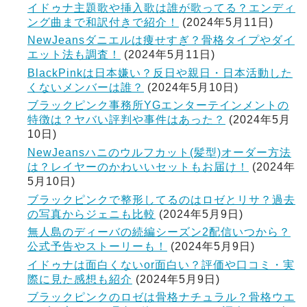
イドゥナ主題歌や挿入歌は誰が歌ってる？エンディ
ング曲まで和訳付きで紹介！
(2024年5月11日)
NewJeansダニエルは痩せすぎ？骨格タイプやダイ
エット法も調査！
(2024年5月11日)
BlackPinkは日本嫌い？反日や親日・日本活動した
くないメンバーは誰？
(2024年5月10日)
ブラックピンク事務所YGエンターテインメントの
特徴は？ヤバい評判や事件はあった？
(2024年5月
10日)
NewJeansハニのウルフカット(髪型)オーダー方法
は？レイヤーのかわいいセットもお届け！
(2024年
5月10日)
ブラックピンクで整形してるのはロゼとリサ？過去
の写真からジェニも比較
(2024年5月9日)
無人島のディーバの続編シーズン2配信いつから？
公式予告やストーリーも！
(2024年5月9日)
イドゥナは面白くないor面白い？評価や口コミ・実
際に見た感想も紹介
(2024年5月9日)
ブラックピンクのロゼは骨格ナチュラル？骨格ウエ