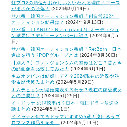
虹プロ2の順位がおかしいといわれる理由！エース
がまさかの脱落！
(2024年9月19日)
サバ番｜韓国オーディション番組「創造営2024」
オーディション結果は？
(2024年9月13日)
サバ番｜I-LAND2：N／a（iland2）オーディショ
ン結果は？デビューメンバーは誰？
(2024年9月5
日)
サバ番｜韓国オーディション番組「Re:Born」日本
進出を狙うKPOPグループとは
(2024年8月30日)
【別人？】ファンジョンウムの整形はどこ？昔と今
の顔画像を比較してみた！
(2024年6月1日)
キムオクビンは結婚してる？2024現在の近況や熱
愛＆歴代彼氏まとめ
(2024年5月29日)
キムテヒョンが結婚発表を匂わせ？現在の熱愛彼女
との進展は？
(2024年5月25日)
イ・ドゥナ!の視聴率は？日本・韓国ドラマ放送全
話まとめ
(2024年5月11日)
イドゥナと似てるドラマおすすめ5選！泣けるラブ
ロマンス作品を紹介！
(2024年5月11日)