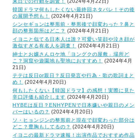
来日での行動を調査！
(2024年4月22日)
韓国ドラマ何もしたくない最終回ネタバレ！その後
の展開予想も！
(2024年4月21日)
シンセギョンは整形前・整形後で顔変わった？鼻と
顔の整形箇所はどこ？
(2024年4月21日)
イヨニと似てる日本人は誰？可愛い笑顔や泣き顔が
激似すぎる有名人を調査！
(2024年4月21日)
紳士とお嬢さんロケ地「ヨングクの屋敷」場所ど
こ？洞窟や遊園地も聖地におすすめ！
(2024年4月
21日)
テテは反日or親日？反日発言や行為・歌の歌詞まと
め！
(2024年4月20日)
何もしたくない【韓国ドラマ】の感想！実際に見た
辛口評価も紹介します
(2024年4月20日)
HYBEは反日？ENHYPENで日本嫌いや親日のメン
バーはいるの？
(2024年4月20日)
ソ・ヒョンジンの整形前と現在で顔変わった部分は
どこ？豊胸もしてるの？
(2024年4月20日)
イヨニの最新ドラマ速報！出演作品でおすすめ作品