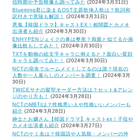
信時期や予告映像も調べてみた
(2024年3月31日)
Blueming君に染まるOST主題歌挿入歌は？歌詞和
訳付きで意味も解説！
(2024年3月31日)
悪鬼【韓国ドラマ】キャストEX！相関図とカメオ
出演者も紹介
(2024年3月30日)
ENHYPENジェイクの鼻は整形？両親と似てるか画
像比較もしてみた！
(2024年3月30日)
TXTを動物の絵文字キャラに例えると？面白い変顔
キャラも調べてみた！
(2024年3月30日)
NCTの宿舎でルームメイトしてるのは誰？現在の
人数や一人暮らしのメンバーを調査！
(2024年3月
30日)
TWICEサナの髪型オーダー方法は？セット&アレン
ジのやり方も！
(2024年3月28日)
NCTのMBTIは？性格悪い人や性格いいメンバーも
紹介
(2024年3月28日)
紳士とお嬢さん【韓国ドラマ】キャストex！子役や
カメオ出演者も紹介
(2024年3月27日)
NCTのケミ名は？韓国語や人気順・メンバーの仲