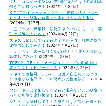
ダリとカムジャタンOST主題歌挿入歌は？歌詞和訳
付きで意味も解説！
(2024年4月28日)
K-POPライブはファンクラブに新規で入ると当た
りやすい？単番と連番での当たりやすさも調査
(2024年4月27日)
中国ドラマ「夢華録」最終回ネタバレあらすじ！審
理は最後どうなる？
(2024年4月27日)
スキズは整形してる？昔の卒アル写真と現在の顔を
比較検証してみた！
(2024年4月27日)
スキズのケミ名一覧は？3人や4人の由来&人気順も
調査してみた！
(2024年4月27日)
TREASUREのケミ名一覧は？コンビの名前や由
来・仲良しエピソードも！
(2024年4月26日)
スキズで性格悪いメンバーは誰？自己紹介のパター
ンや癖から腹黒タイプを徹底的に性格診断！
(2024
年4月26日)
ソンヘギョは整形してる？昔と現在でどこが顔変わ
ったか画像で比較検証！
(2024年4月26日)
ソリュンは整形してるの？鼻や目など昔の画像と現