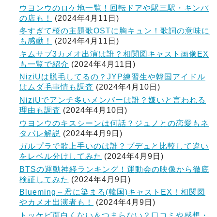
ウヨンウのロケ地一覧！回転ドアや駅三駅・キンパ
の店も！
(2024年4月11日)
冬すぎて桜の主題歌OSTに胸キュン！歌詞の意味に
も感動！
(2024年4月11日)
キムサブ3カメオ出演は誰？相関図キャスト画像EX
も一覧で紹介
(2024年4月11日)
NiziUは脱毛してるの？JYP練習生や韓国アイドル
はムダ毛事情も調査
(2024年4月10日)
NiziUでアンチ多いメンバーは誰？嫌いと言われる
理由も調査
(2024年4月10日)
ウヨンウのキスシーンは何話？ジュノとの恋愛もネ
タバレ解説
(2024年4月9日)
ガルプラで歌上手いのは誰？プデュと比較して違い
をレベル分けしてみた
(2024年4月9日)
BTSの運動神経ランキング！運動会の映像から徹底
検証してみた
(2024年4月9日)
Blueming～君に染まる(韓国)キャストEX！相関図
やカメオ出演者も！
(2024年4月9日)
トッケビ面白くない＆つまらない？口コミや感想・