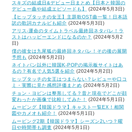
スキズの結成日&デビュー日まとめ【日本と韓国の
デビュー曲や結成エピソードも】
(2024年5月3日)
【ヒップタッチの女王】主題歌OST曲一覧！日本語
訳の歌詞カナルビも紹介
(2024年5月3日)
アリス-運命のタイムトラベル最終回ネタバレ！ラ
ストはハッピーエンドになるのか？
(2024年5月2
日)
僕の彼女は九尾狐の最終回ネタバレ！その後の展開
予想も
(2024年5月2日)
ネイトパン以外に韓国K-POPの掲示板サイトはあ
るの？有名で人気5選を紹介
(2024年5月2日)
ヒップタッチの女王はつまらない？レビューや口コ
ミ・実際に見た感想評価まとめ
(2024年5月2日)
チョン・ヨビンは整形してる？昔と現在でどこが顔
変わったか画像で比較してみた！
(2024年5月1日)
ムービング【韓国ドラマ】キャスト一覧EX！相関
図やカメオも紹介！
(2024年5月1日)
ムービング2期【韓国ドラマ】シーズン2いつ？曜
日や時間帯も調査
(2024年5月1日)