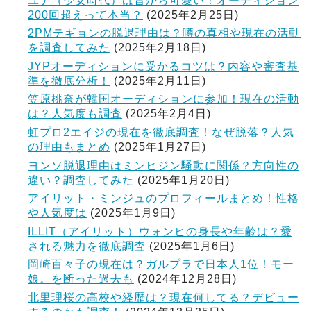
ユナ（少女時代）は昔から可愛い！オーディション
200回超えって本当？
(2025年2月25日)
2PMテギョンの脱退理由は？噂の真相や現在の活動
を調査してみた
(2025年2月18日)
JYPオーディションに受かるコツは？内容や審査基
準を徹底分析！
(2025年2月11日)
笠原桃奈が韓国オーディションに参加！現在の活動
は？人気度も調査
(2025年2月4日)
虹プロ2エイジの現在を徹底調査！なぜ脱落？人気
の理由もまとめ
(2025年1月27日)
ヨンソ脱退理由はミンヒジン騒動に関係？方向性の
違い？調査してみた
(2025年1月20日)
アイリット・ミンジュのプロフィールまとめ！性格
や人気度は
(2025年1月9日)
ILLIT（アイリット）ウォンヒの身長や年齢は？愛
される魅力を徹底調査
(2025年1月6日)
岡崎百々子の現在は？ガルプラで日本人1位！モー
娘。を断った過去も
(2024年12月28日)
北里理桜の高校や経歴は？現在何してる？デビュー