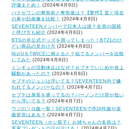
評価まとめ！
(2024年4月9日)
パクセワンの整形前と整形後は？【驚愕】昔と現在
の鼻や顔画像を比較！
(2024年4月9日)
SEVENTEENメンバーで日本人は誰？全員の国籍
と呼び方も紹介
(2024年4月8日)
BTSの非公式グッズを買ってしまった！BT21のひ
どい商品の見分け方
(2024年4月8日)
NiziUをTWICEに例えると？似てるメンバーを比較
してみた
(2024年4月8日)
ミンギュの活動休止はなぜ？セブチでいじめや炎上
騒動があったの？
(2024年4月8日)
セブチのジュンは浮いてる？SEVENTEEN内で嫌
われてるメンバーなの？
(2024年4月7日)
セブチは身長を盛ってるの？バーノンだけ背が低い
から浮いてる？
(2024年4月7日)
ウジのソロ曲一覧！SEVENTEENで作詞作曲や楽
曲提供はある？
(2024年4月7日)
SEVENTEEN（ホシ双子）お姉ちゃんの名前は？
実家プレゼントの話が泣ける！
(2024年4月7日)