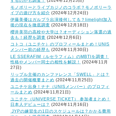
するのかも調査！
(2024年12月25日)
モノポリーとライブカジノのコラボ？モノポリーラ
イブの遊び方を紹介
(2024年12月24日)
伊藤美優はガルプラ出演後何してる？limelight加入
後の現在を徹底調査
(2024年12月18日)
櫻井美羽の高校や大学は？オーディション落選の過
去も！経歴を調査
(2024年12月6日)
コトコ（ユニチケ）のプロフィールまとめ！UNIS
メンバー前の経歴も
(2024年11月30日)
LE SSERAFIM（ルセラフィム）のMBTIを調査！
性格やメンバー同士の相性を解説！
(2024年11月
27日)
リップル主催のカンファレンス「SWELL」とは？
過去の開催概要まとめ
(2024年11月25日)
ユニチケ出身！ナナ（UNISメンバー）のプロフィ
ールまとめ
(2024年11月21日)
ユニチケ（UNIVERSE TICKET） 参加者まとめ！
日本人デビューは？
(2024年11月16日)
JYPの練習生の1日のスケジュールは？かかる費用