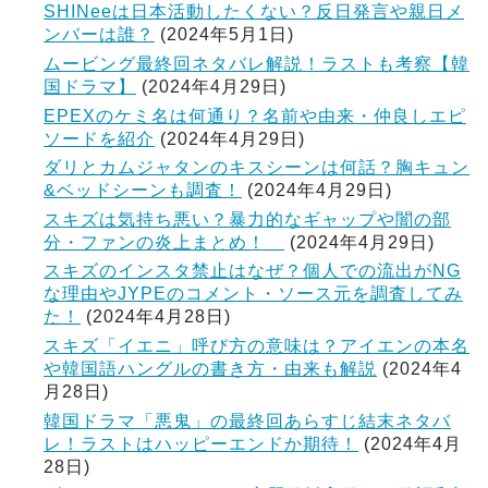
SHINeeは日本活動したくない？反日発言や親日メ
ンバーは誰？
(2024年5月1日)
ムービング最終回ネタバレ解説！ラストも考察【韓
国ドラマ】
(2024年4月29日)
EPEXのケミ名は何通り？名前や由来・仲良しエピ
ソードを紹介
(2024年4月29日)
ダリとカムジャタンのキスシーンは何話？胸キュン
&ベッドシーンも調査！
(2024年4月29日)
スキズは気持ち悪い？暴力的なギャップや闇の部
分・ファンの炎上まとめ！
(2024年4月29日)
スキズのインスタ禁止はなぜ？個人での流出がNG
な理由やJYPEのコメント・ソース元を調査してみ
た！
(2024年4月28日)
スキズ「イエニ」呼び方の意味は？アイエンの本名
や韓国語ハングルの書き方・由来も解説
(2024年4
月28日)
韓国ドラマ「悪鬼」の最終回あらすじ結末ネタバ
レ！ラストはハッピーエンドか期待！
(2024年4月
28日)