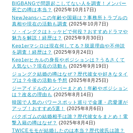
BIGBANGで問題起こしてない人を調査！メンバー
死亡の噂は本当？
(2025年10月17日)
NewJeansハニの年齢や国籍は？事務所トラブルの
真相や現在の活動も調査
(2025年10月7日)
ソ・イングクはトッケビで何役？おすすめドラマや
魅力を解説！経歴は？
(2025年9月30日)
Kep1erマシロは現在何してる？脱退理由や不仲説
を調査！経歴は？
(2025年9月24日)
Kep1erヒカルの身長やポジションは？うるさくて
人気ない？現在の活動も
(2025年9月19日)
ジョングク結婚の噂はなぜ？歴代彼女や好きなタイ
プは？今後の活動を予想
(2025年8月25日)
ジーアイドルのメンバーまとめ！年齢やポジション
は？改名の理由も
(2025年8月14日)
韓国で人気のパワースポット巡りで金運・恋愛運が
アップ！おすすめ5選！
(2025年8月6日)
パクボゴムの結婚相手は誰？歴代彼女をまとめ！電
撃入籍の噂はなぜ？
(2025年8月4日)
TWICEモモが結婚したのは本当？歴代彼氏は誰？