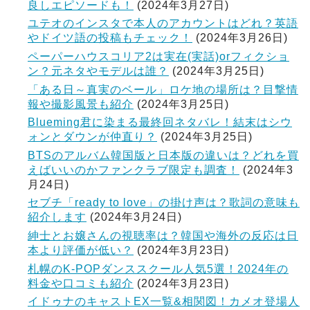
良しエピソードも！
(2024年3月27日)
ユテオのインスタで本人のアカウントはどれ？英語
やドイツ語の投稿もチェック！
(2024年3月26日)
ペーパーハウスコリア2は実在(実話)orフィクショ
ン？元ネタやモデルは誰？
(2024年3月25日)
「ある日～真実のベール」ロケ地の場所は？目撃情
報や撮影風景も紹介
(2024年3月25日)
Blueming君に染まる最終回ネタバレ！結末はシウ
ォンとダウンが仲直り？
(2024年3月25日)
BTSのアルバム韓国版と日本版の違いは？どれを買
えばいいのかファンクラブ限定も調査！
(2024年3
月24日)
セブチ「ready to love」の掛け声は？歌詞の意味も
紹介します
(2024年3月24日)
紳士とお嬢さんの視聴率は？韓国や海外の反応は日
本より評価が低い？
(2024年3月23日)
札幌のK-POPダンススクール人気5選！2024年の
料金や口コミも紹介
(2024年3月23日)
イドゥナのキャストEX一覧&相関図！カメオ登場人