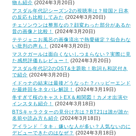
物も紹介
(2024年3月20日)
アスダル年代記シーズン2の視聴率は？韓国と日本
の反応も比較してみた
(2024年3月20日)
チェソンウンは整形なの？顔変わった部分があるか
昔の画像と比較！
(2024年3月20日)
テテジェニお風呂の画像流出で熱愛確定？似合わな
い批判の声も！
(2024年3月20日)
マスクガールは面白くないしつまらない？実際に見
た感想評価もレビュー！
(2024年3月20日)
アスダル年代記2のOST&主題歌！歌詞も和訳付き
で紹介
(2024年3月20日)
イドゥナの結末は最後どうなった？ハッピーエンド
か最終回をネタバレ解説！
(2024年3月19日)
冬すぎて桜のキャストEX＆相関図！カメオ出演や
インスタも紹介！
(2024年3月18日)
BTSキャラクターの見分け方は？BT21は誰が誰か
名前や読み方も紹介
(2024年3月18日)
アイランド「タキ」嫌いな人が多い？人気ないのに
デビューできたのはなぜ？
(2024年3月18日)