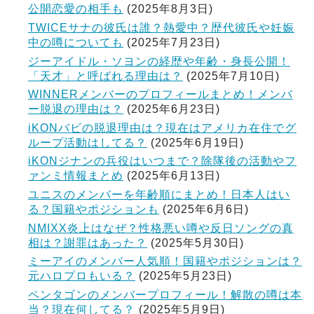
公開恋愛の相手も
(2025年8月3日)
TWICEサナの彼氏は誰？熱愛中？歴代彼氏や妊娠
中の噂についても
(2025年7月23日)
ジーアイドル・ソヨンの経歴や年齢・身長公開！
「天才」と呼ばれる理由は？
(2025年7月10日)
WINNERメンバーのプロフィールまとめ！メンバ
ー脱退の理由は？
(2025年6月23日)
iKONバビの脱退理由は？現在はアメリカ在住でグ
ループ活動はしてる？
(2025年6月19日)
iKONジナンの兵役はいつまで？除隊後の活動やフ
ァンミ情報まとめ
(2025年6月13日)
ユニスのメンバーを年齢順にまとめ！日本人はい
る？国籍やポジションも
(2025年6月6日)
NMIXX炎上はなぜ？性格悪い噂や反日ソングの真
相は？謝罪はあった？
(2025年5月30日)
ミーアイのメンバー人気順！国籍やポジションは？
元ハロプロもいる？
(2025年5月23日)
ペンタゴンのメンバープロフィール！解散の噂は本
当？現在何してる？
(2025年5月9日)