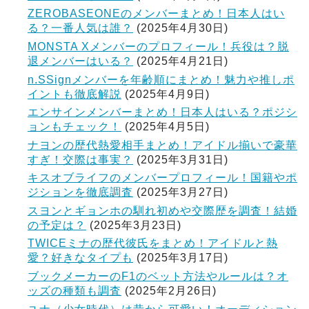
ZEROBASEONEのメンバーまとめ！日本人はい
る？一番人気は誰？
(2025年4月30日)
MONSTA Xメンバーのプロフィール！兵役は？脱
退メンバーはいる？
(2025年4月21日)
n.SSignメンバーを年齢順にまとめ！魅力や推しポ
イントも徹底解説
(2025年4月9日)
エンサインメンバーまとめ！日本人はいる？ポジシ
ョンもチェック！
(2025年4月5日)
ナヨンの歴代熱愛相手まとめ！アイドル揃いで豪華
すぎ！交際は事実？
(2025年3月31日)
キスオブライフのメンバープロフィール！国籍やポ
ジションを徹底調査
(2025年3月27日)
スヨンとギョンホの馴れ初めや交際歴を調査！結婚
の予定は？
(2025年3月23日)
TWICEミナの歴代彼氏をまとめ！アイドルと熱
愛？好きなタイプも
(2025年3月17日)
ブックメーカーのF1のベット方法やルールは？オ
ッズの種類も調査
(2025年2月26日)