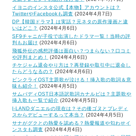
イヨニのインスタ公式【本物】アカウントは？
TwitterやFacebookも調査
(2024年4月7日)
DP【韓国ドラマ】は実話？元ネタの原作漫画と違
いはどこ？
(2024年4月6日)
SF9チャニが子役で出演したドラマ一覧！当時の評
判もお届け
(2024年4月6日)
飛狐外伝の感想評価は面白い？つまらない？口コミ
や評判まとめ！
(2024年4月6日)
チケジャム退会やり方は？再登録や取引中に退会し
たらどうなるの？
(2024年4月6日)
ピンクライOST主題歌が泣ける！挿入歌の歌詞＆意
味も紹介！
(2024年4月5日)
サムバディOST日本語訳歌詞カナルビは？主題歌や
挿入歌も一覧で紹介
(2024年4月5日)
I-LANDダニエルの現在は？その後ゴヌとプレディ
スからデビューするって本当？
(2024年4月5日)
サナがグクとの熱愛を認める？熱愛報道や匂わせイ
ンスタも調査
(2024年4月4日)