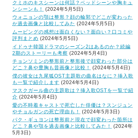
クミホのキスシーンは何話？ベッドシーンや胸キュ
ンシーンも！
(2024年5月5日)
ウォニョンの顎は整形？顔の輪郭でどこが変わった
か過去画像と比較してみた
(2024年5月5日)
ムービングの感想は面白くない？面白い？口コミや
評判まとめ
(2024年5月5日)
イドゥナ韓国ドラマのシーズン2はあるのか？続編
2期のストーリーも考察
(2024年5月4日)
チョンソミンの整形前と整形後で顔変わった部分は
どこ？鼻や豊胸も昔画像と比較！
(2024年5月4日)
僕の彼女は九尾狐OST主題歌の曲名はなに？挿入歌
も一覧で紹介します
(2024年5月4日)
マスクガール曲の主題歌は？挿入歌OSTを一覧で紹
介
(2024年5月4日)
愛の不時着キャストで死亡した俳優は？スンジュン
やチョルガンの死亡理由も！
(2024年5月3日)
パク・ギュヨンは整形前と現在で顔変わった箇所は
どこ？鼻や顎を過去画像と比較してみた！
(2024年
5月3日)