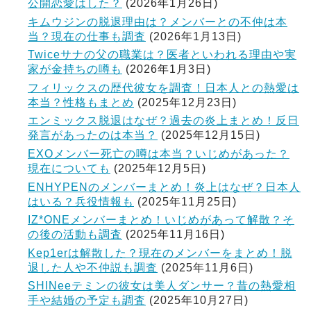
公開恋愛はした？
(2026年1月26日)
キムウジンの脱退理由は？メンバーとの不仲は本
当？現在の仕事も調査
(2026年1月13日)
Twiceサナの父の職業は？医者といわれる理由や実
家が金持ちの噂も
(2026年1月3日)
フィリックスの歴代彼女を調査！日本人との熱愛は
本当？性格もまとめ
(2025年12月23日)
エンミックス脱退はなぜ？過去の炎上まとめ！反日
発言があったのは本当？
(2025年12月15日)
EXOメンバー死亡の噂は本当？いじめがあった？
現在についても
(2025年12月5日)
ENHYPENのメンバーまとめ！炎上はなぜ？日本人
はいる？兵役情報も
(2025年11月25日)
IZ*ONEメンバーまとめ！いじめがあって解散？そ
の後の活動も調査
(2025年11月16日)
Kep1erは解散した？現在のメンバーをまとめ！脱
退した人や不仲説も調査
(2025年11月6日)
SHINeeテミンの彼女は美人ダンサー？昔の熱愛相
手や結婚の予定も調査
(2025年10月27日)