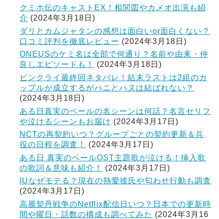
クミホ伝のキャストEX！相関図やカメオ出演も紹
介
(2024年3月18日)
ダリとカムジャタンの感想は面白いor面白くない？
口コミ評判を徹底レビュー
(2024年3月18日)
ONEUSのケミ名は全部で何通り？名前や由来・仲
良しエピソードも！
(2024年3月18日)
ピンクライ最終回ネタバレ！結末ラストは2組のカ
ップルが成立するがハニとハヌは結ばれない？
(2024年3月18日)
ある日真実のベールの名シーンは何話？名言セリフ
や泣けるシーンもお届け
(2024年3月17日)
NCTの再契約いつ？グループごとの契約更新＆兵
役の日程を調査！
(2024年3月17日)
ある日 真実のベールOST主題歌が泣ける！挿入歌
の歌詞＆意味も紹介！
(2024年3月17日)
IUなぜモテる？現在の熱愛彼氏や匂わせ行動も調査
(2024年3月17日)
高麗契丹戦争のNetflix配信日いつ？日本での更新時
間や曜日・話数の構成も調べてみた
(2024年3月16