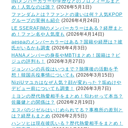
INIメンバーカラーや学歴などのプロフィールまと
め！人気なのは誰？
(2026年5月1日)
ファンダムとは？ファンとの違いは何？人気KPOP
グループの実例も紹介
(2026年4月24日)
LE SSERAFIMのメンバーカラーはある？経歴まと
め！ファン名や人気度も
(2026年4月14日)
aespaのメンバーカラーはある？国籍や経歴は？彼
氏がいるかも調査
(2026年4月3日)
HANAメンバーの身長やMBTIまとめ！国籍は？ビ
ジュの評判も！
(2026年3月27日)
ジョンハンの兵役はいつまで？除隊後の活動を予
想！韓国兵役事情についても
(2026年3月15日)
NiziUマユカはなぜ人気？顔が変わった？垢ぬけや
デビュー前についても調査！
(2026年3月7日)
ミヨンの歴代熱愛相手をまとめ！匂わせって本当？
佐藤健との関係は？
(2026年2月19日)
エスパのジゼルはいじめられてる？事務所の差別と
は？経歴もまとめ
(2026年2月5日)
ハンソヒは現在彼氏いる？歴代熱愛相手をまとめ！