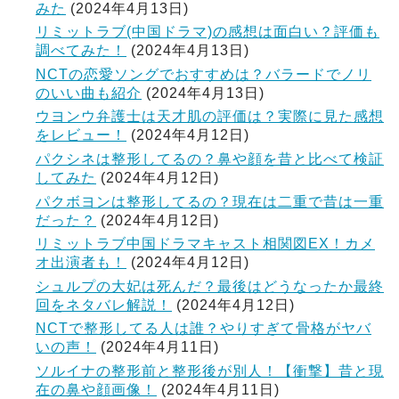
みた
(2024年4月13日)
リミットラブ(中国ドラマ)の感想は面白い？評価も
調べてみた！
(2024年4月13日)
NCTの恋愛ソングでおすすめは？バラードでノリ
のいい曲も紹介
(2024年4月13日)
ウヨンウ弁護士は天才肌の評価は？実際に見た感想
をレビュー！
(2024年4月12日)
パクシネは整形してるの？鼻や顔を昔と比べて検証
してみた
(2024年4月12日)
パクボヨンは整形してるの？現在は二重で昔は一重
だった？
(2024年4月12日)
リミットラブ中国ドラマキャスト相関図EX！カメ
オ出演者も！
(2024年4月12日)
シュルプの大妃は死んだ？最後はどうなったか最終
回をネタバレ解説！
(2024年4月12日)
NCTで整形してる人は誰？やりすぎて骨格がヤバ
いの声！
(2024年4月11日)
ソルイナの整形前と整形後が別人！【衝撃】昔と現
在の鼻や顔画像！
(2024年4月11日)