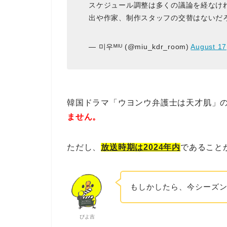
スケジュール調整は多くの議論を経なけ
出や作家、制作スタッフの交替はないだ
— 미우ᴹᴵᵁ (@miu_kdr_room)
August 17
韓国ドラマ「ウヨンウ弁護士は天才肌」の
ません。
ただし、
放送時期は2024年内
であること
もしかしたら、今シーズン
ぴよ吉