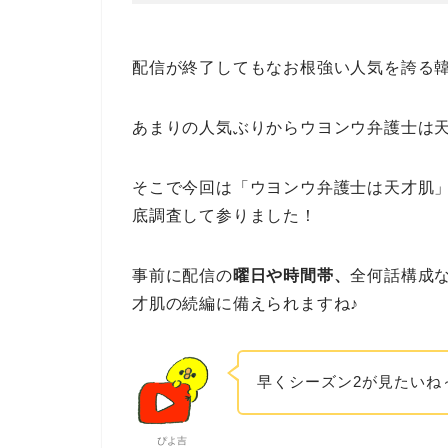
配信が終了してもなお根強い人気を誇る
あまりの人気ぶりからウヨンウ弁護士は天
そこで今回は「
ウヨンウ弁護士は天才肌
底調査して参りました！
事前に配信の
曜日や時間帯、
全何話構成
才肌の続編に備えられますね♪
早くシーズン2が見たいね
ぴよ吉