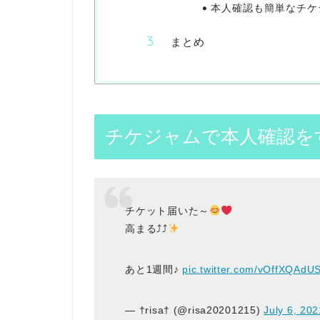
本人確認も簡単なチケ
まとめ
チケジャムで本人確認を
チケット届いた～
高まる⤴⤴
あと1週間♪
pic.twitter.com/vOffXQAdU
— †risa† (@risa20201215)
July 6, 202