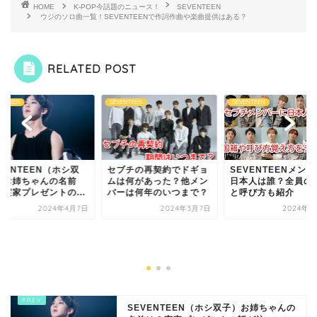
HOME
K-POP今話題のニュース！
SEVENTEEN
ウジのソロ曲一覧！SEVENTEENで作詞作曲や楽曲提供はある？
RELATED POST
ENTEEN
SEVENTEEN
SEVENTEEN
VENTEEN（ホシ双
セブチの再契約でドギョ
SEVENTEENメン
）お姉ちゃんの名前
ムは何があった？他メン
日本人は誰？全員の
？実家プレゼントの...
バーは何年のいつまで？
と呼び方も紹介
2024年4月7日
2024年3月7日
2024年4
SEVENTEEN（ホシ双子）お姉ちゃんの