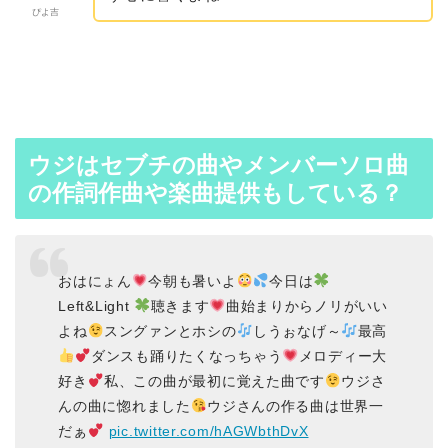
ぴよ吉
ウジはセブチの曲やメンバーソロ曲
の作詞作曲や楽曲提供もしている？
おはにょん
今朝も暑いよ
今日は
Left&Light
聴きます
曲始まりからノリがいい
よね
スングァンとホシの
しうぉなげ～
最高
ダンスも踊りたくなっちゃう
メロディー大
好き
私、この曲が最初に覚えた曲です
ウジさ
んの曲に惚れました
ウジさんの作る曲は世界一
だぁ
pic.twitter.com/hAGWbthDvX