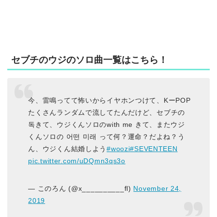
セブチのウジのソロ曲一覧はこちら！
今、雷鳴ってて怖いからイヤホンつけて、KーPOP
たくさんランダムで流してたんだけど、セブチの
독きて、ウジくんソロのwith me きて、またウジ
くんソロの 어떤 미래 って何？運命？だよね？う
ん、ウジくん結婚しよう
#woozi
#SEVENTEEN
pic.twitter.com/uDQmn3qs3o
— このろん (@x__________fl)
November 24,
2019