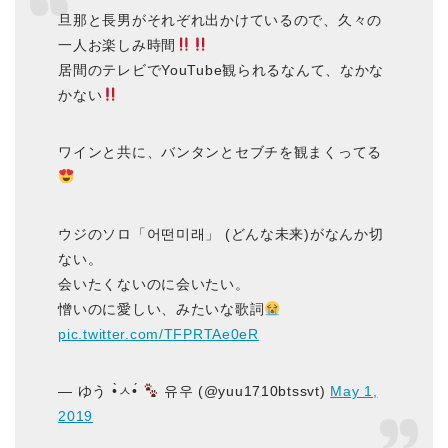
旦那と長男がそれぞれ出かけているので、久々の
一人お楽しみ時間
居間のテレビでYouTube観られるなんて、なかな
かない
ワインと共に、バンタンとセブチを観まくってる
ウジのソロ「어떤미래」 (どんな未来)がなんか切
ない。
会いたくないのに会いたい。
憎いのに愛しい、みたいな歌詞
pic.twitter.com/TFPRTAe0eR
— ゆう •̀ㅅ•́
유우 (@yuu1710btssvt)
May 1,
2019