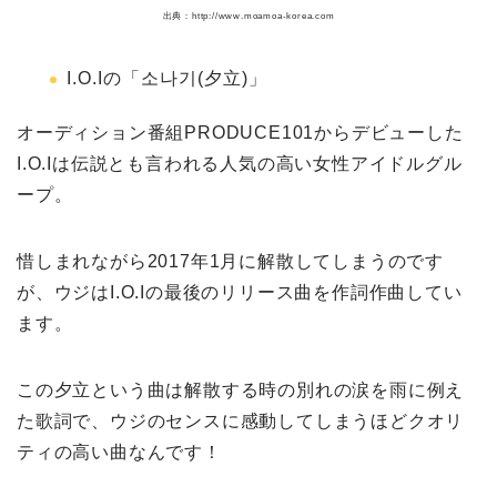
出典：http://www.moamoa-korea.com
I.O.Iの「소나기(夕立)」
オーディション番組PRODUCE101からデビューした
I.O.Iは伝説とも言われる人気の高い女性アイドルグル
ープ。
惜しまれながら2017年1月に解散してしまうのです
が、ウジはI.O.Iの最後のリリース曲を作詞作曲してい
ます。
この夕立という曲は解散する時の別れの涙を雨に例え
た歌詞で、ウジのセンスに感動してしまうほどクオリ
ティの高い曲なんです！