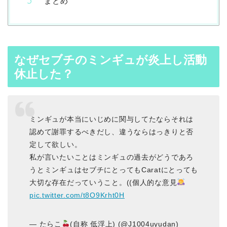
まとめ
なぜセブチのミンギュが炎上し活動
休止した？
ミンギュが本当にいじめに関与してたならそれは
認めて謝罪するべきだし、違うならはっきりと否
定して欲しい。
私が言いたいことはミンギュの過去がどうであろ
うとミンギュはセブチにとってもCaratにとっても
大切な存在だっていうこと。((個人的な意見
pic.twitter.com/t8O9Krht0H
— たらこ
(自称 低浮上) (@J1004uyudan)