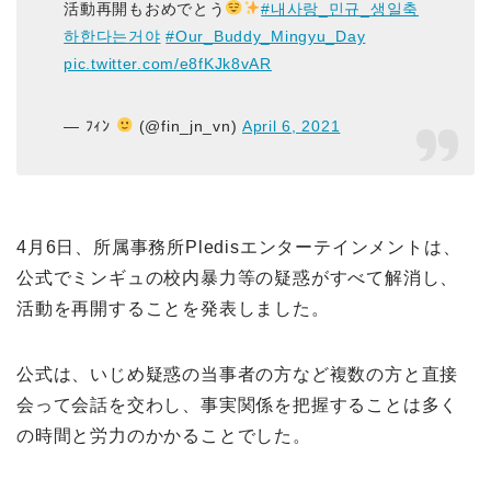
活動再開もおめでとう
#내사랑_민규_생일축
하한다는거야
#Our_Buddy_Mingyu_Day
pic.twitter.com/e8fKJk8vAR
— ﾌｨﾝ
(@fin_jn_vn)
April 6, 2021
4月6日、所属事務所Pledisエンターテインメントは、
公式でミンギュの校内暴力等の疑惑がすべて解消し、
活動を再開することを発表しました。
公式は、いじめ疑惑の当事者の方など複数の方と直接
会って会話を交わし、事実関係を把握することは多く
の時間と労力のかかることでした。