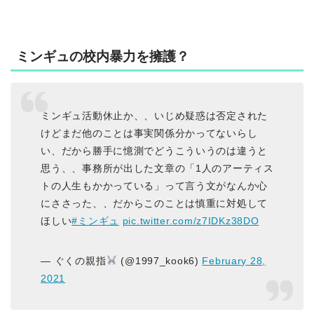
ミンギュの校内暴力を擁護？
ミンギュ活動休止か、、いじめ疑惑は否定された
けどまだ他のことは事実関係分かってないらし
い、だから勝手に憶測でどうこういうのは違うと
思う、、事務所が出した文章の「1人のアーティス
トの人生もかかっている」って言う文がなんか心
にささった、、だからこのことは慎重に対処して
ほしい
#ミンギュ
pic.twitter.com/z7IDKz38DO
— ぐくの親指
(@1997_kook6)
February 28,
2021