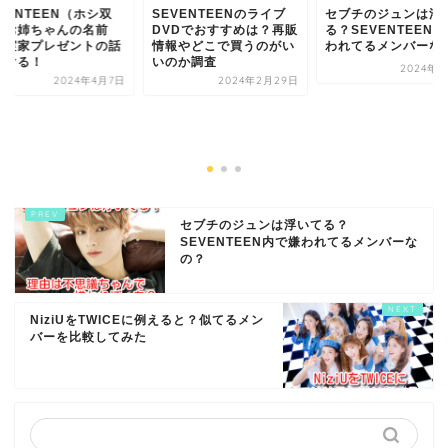
VENTEEN（ホシ双
SEVENTEENのライブ
セブチのジュンは浮
）お姉ちゃんの名前
DVDでおすすめは？再販
る？SEVENTEEN
？実家プレゼントの話
情報やどこで買うのがい
われてるメンバーな
泣ける！
いのか調査
2024年4
2024年4月7日
2024年2月29日
セブチのジュンは浮いてる？
SEVENTEEN内で嫌われてるメンバーな
の？
NiziUをTWICEに例えると？似てるメン
バーを比較してみた