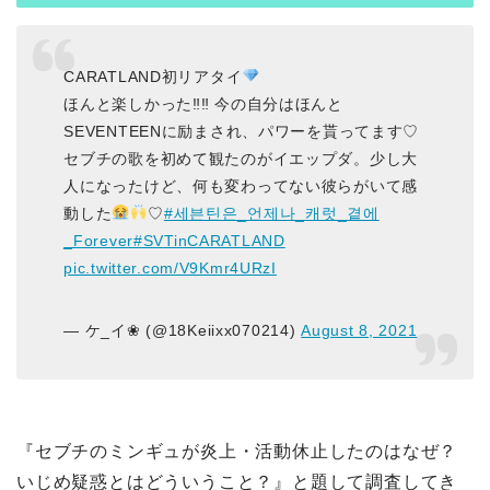
CARATLAND初リアタイ
ほんと楽しかった‼︎‼︎ 今の自分はほんと
SEVENTEENに励まされ、パワーを貰ってます♡
セブチの歌を初めて観たのがイエップダ。少し大
人になったけど、何も変わってない彼らがいて感
動した
♡
#세븐틴은_언제나_캐럿_곁에
_Forever
#SVTinCARATLAND
pic.twitter.com/V9Kmr4URzI
— ケ_イ❀ (@18Keiixx070214)
August 8, 2021
『セブチのミンギュが炎上・活動休止したのはなぜ？
いじめ疑惑とはどういうこと？』と題して調査してき