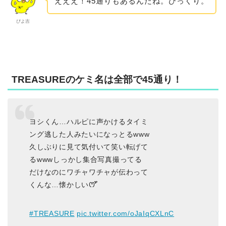
えええ！45通りもあるんだね。びっくり。
ぴよ吉
TREASUREのケミ名は全部で45通り！
ヨシくん…ハルピに声かけるタイミ
ング逃した人みたいになっとるwww
久しぶりに見て気付いて笑い転げて
るwwwしっかし集合写真撮ってる
だけなのにワチャワチャが伝わって
くんな…懐かしいꯁꯧ
#TREASURE
pic.twitter.com/oJaIqCXLnC