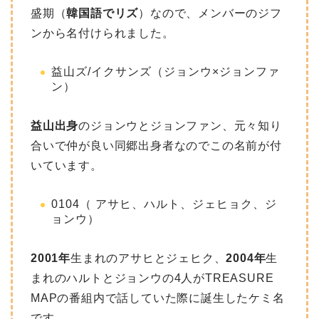
盛期（
韓国語でリズ
）なので、メンバーのジフ
ンから名付けられました。
益山ズ/イクサンズ（ジョンウ×ジョンファ
ン）
益山出身
のジョンウとジョンファン、元々知り
合いで仲が良い同郷出身者なのでこの名前が付
いています。
0104（ アサヒ、ハルト、ジェヒョク、ジ
ョンウ）
2001年
生まれのアサヒとジェヒク、
2004年
生
まれのハルトとジョンウの4人がTREASURE
MAPの番組内で話していた際に誕生したケミ名
です。