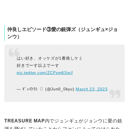
仲良しエピソード③愛の銃弾ズ（ジュンギュ×ジョ
ンウ）
はい好き、オッケズが1番推しケミ
好きでーす以上でーす
pic.twitter.com/ZCPxm6Sxcf
— ｷﾞｭのｳﾕ
(@Jun0_0kyu)
March 23, 2023
TREASURE MAP
内でジュンギュがジョンウに愛の銃
弾を飛ばしていたことからファンによってつけられた