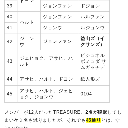
ドヨン
39
ジョンファン
ドジョン
40
ジョンファン
ハルファン
ハルト
41
ジョンウ
ルジョンウ
ジョン
益山ズ（イ
ジョンファン
42
ウ
クサンズ）
ビジュオル
ジェヒョク、アサヒ、ハ
43
ボミュダ サ
ルト
ムガッチデ
44
アサヒ、ハルト、ドヨン
紙人形ズ
アサヒ、ハルト、ジェヒ
45
0104
ョク、ジョンウ
メンバーが12人だったTREASURE、
2名が脱退
してし
まいケミ名も減りましたが、それでも
45通り
とは、す