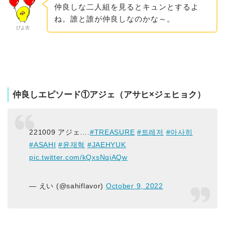
仲良しな二人組を見るとキュンとするよ
ね。誰と誰が仲良しなのかな～。
ぴよ吉
仲良しエピソード①アジェ（アサヒ×ジェヒョク）
221009 アジェ….
#TREASURE
#트레저
#아사히
#ASAHI
#윤재혁
#JAEHYUK
pic.twitter.com/kQxsNqiAQw
— えい (@sahiflavor)
October 9, 2022