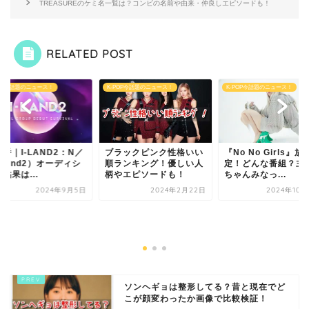
TREASUREのケミ名一覧は？コンビの名前や由来・仲良しエピソードも！
RELATED POST
POP今話題のニュース！
K-POP今話題のニュース！
K-POP今話題のニュース！
番｜I-LAND2：N／
ブラックピンク性格いい
『No No Girls』放
iland2）オーディシ
順ランキング！優しい人
定！どんな番組？主
結果は...
柄やエピソードも！
ちゃんみなっ...
2024年9月5日
2024年2月22日
2024年10月
ソンヘギョは整形してる？昔と現在でど
こが顔変わったか画像で比較検証！