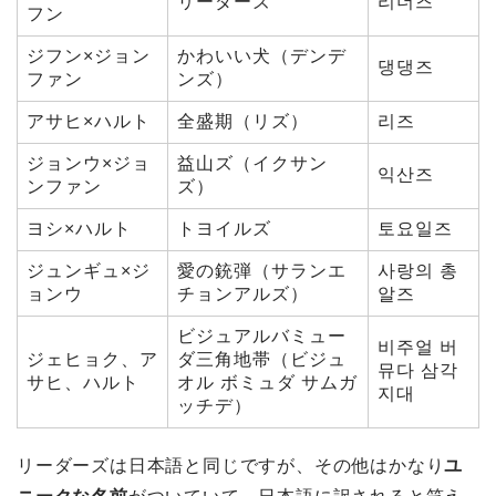
リーダーズ
리더즈
フン
ジフン×ジョン
かわいい犬（デンデ
댕댕즈
ファン
ンズ）
アサヒ×ハルト
全盛期（リズ）
리즈
ジョンウ×ジョ
益山ズ（イクサン
익산즈
ンファン
ズ）
ヨシ×ハルト
トヨイルズ
토요일즈
ジュンギュ×ジ
愛の銃弾（サランエ
사랑의 총
ョンウ
チョンアルズ）
알즈
ビジュアルバミュー
비주얼 버
ジェヒョク、ア
ダ三角地帯（ビジュ
뮤다 삼각
サヒ、ハルト
オル ボミュダ サムガ
지대
ッチデ）
リーダーズは日本語と同じですが、その他はかなり
ユ