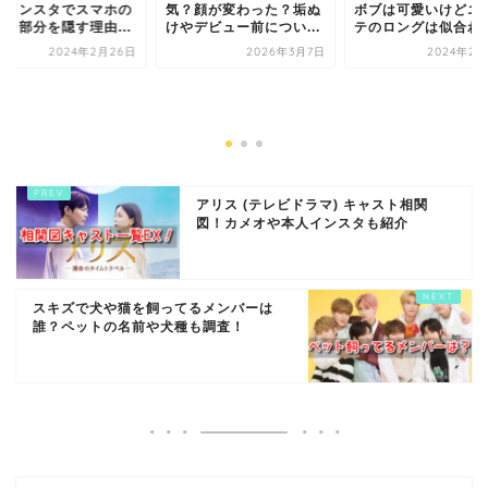
？インスタでスマホの
気？顔が変わった？垢ぬ
ボブは可愛いけどエ
メラ部分を隠す理由...
けやデビュー前につい...
テのロングは似合わ..
2024年2月26日
2026年3月7日
2024年2月
アリス (テレビドラマ) キャスト相関
図！カメオや本人インスタも紹介
スキズで犬や猫を飼ってるメンバーは
誰？ペットの名前や犬種も調査！