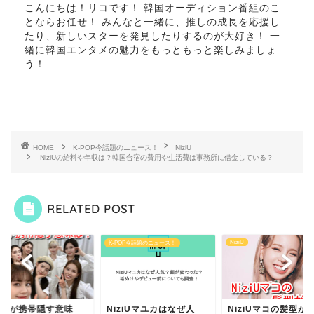
こんにちは！リコです！ 韓国オーディション番組のこ
とならお任せ！ みんなと一緒に、推しの成長を応援し
たり、新しいスターを発見したりするのが大好き！ 一
緒に韓国エンタメの魅力をもっともっと楽しみましょ
う！
HOME
K-POP今話題のニュース！
NiziU
NiziUの給料や年収は？韓国合宿の費用や生活費は事務所に借金している？
RELATED POST
U
NiziU
K-POP今話題のニュース！
ziUが携帯隠す意味
NiziUマユカはなぜ人
NiziUマコの髪型が