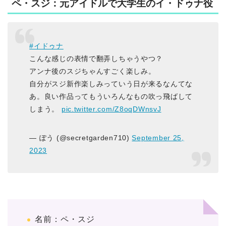
ペ・スジ：元アイドルで大学生のイ・ドゥナ役
#イドゥナ
こんな感じの表情で翻弄しちゃうやつ？
アンナ後のスジちゃんすごく楽しみ。
自分がスジ新作楽しみっていう日が来るなんてな
あ。良い作品ってもういろんなもの吹っ飛ばして
しまう。
pic.twitter.com/Z8oqDWnsvJ
— ぽう (@secretgarden710)
September 25,
2023
名前：ペ・スジ