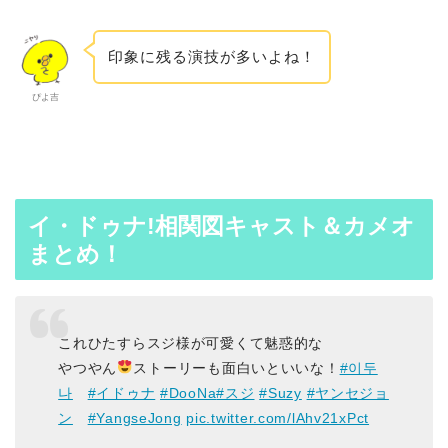
印象に残る演技が多いよね！
ぴよ吉
イ・ドゥナ!相関図キャスト＆カメオ
まとめ！
これひたすらスジ様が可愛くて魅惑的な
やつやん
ストーリーも面白いといいな！
#이두
나
#イドゥナ
#DooNa
#スジ
#Suzy
#ヤンセジョ
ン
#YangseJong
pic.twitter.com/lAhv21xPct