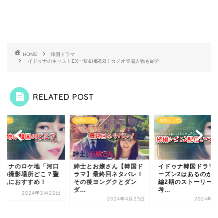
HOME
韓国ドラマ
イドゥナのキャストEX一覧&相関図！カメオ登場人物も紹介
RELATED POST
ドラマ
韓国ドラマ
韓国ドラマ
ドゥナのロケ地「河口
紳士とお嬢さん【韓国ド
イドゥナ韓国ドラマ
」の撮影場所どこ？聖
ラマ】最終回ネタバレ！
ーズン2はあるのか
巡礼におすすめ！
その後ヨングクとダン
編2期のストーリー
ダ...
考...
2024年2月22日
2024年4月23日
2024年5