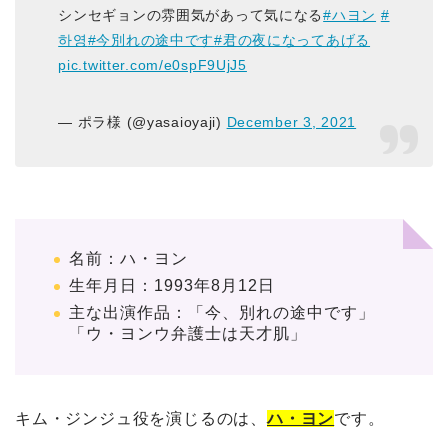
シンセギョンの雰囲気があって気になる
#ハヨン
#
하영
#今別れの途中です
#君の夜になってあげる
pic.twitter.com/e0spF9UjJ5
— ポラ様 (@yasaioyaji)
December 3, 2021
名前：ハ・ヨン
生年月日：1993年8月12日
主な出演作品：「今、別れの途中です」
「ウ・ヨンウ弁護士は天才肌」
キム・ジンジュ役を演じるのは、
ハ・ヨン
です。