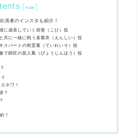
tents
[
]
hide
出演者のインスタも紹介！
雄に成長していく胡斐（こひ）役
と共に一緒に戦う袁紫衣（えんしい）役
キスパートの程霊素（ていれいそ）役
敵で師匠の苗人鳳（びょうじんほう）役
？
ロイ
ュエホワ！
誰？
？
め！