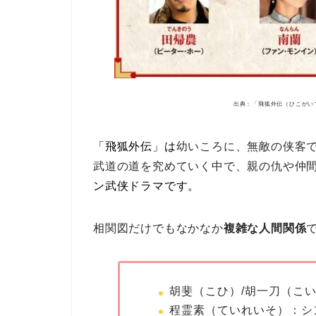
出典：「飛狐外伝（ひこがい
「飛狐外伝」は
幼いころに、無敵の侠客
武道の道を究めていく中で、親の仇や仲
ン武侠ドラマです。
相関図だけでもなかなか
複雑な人間関係
胡斐（こひ）/胡一刀（こ
程霊素（ていれいそ）：シ