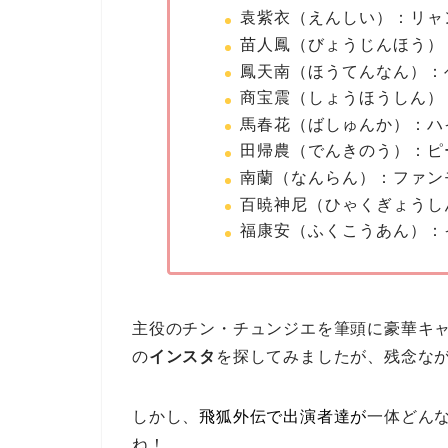
袁紫衣（えんしい）：リャ
苗人鳳（びょうじんほう）
鳳天南（ほうてんなん）：
商宝震（しょうほうしん）
馬春花（ばしゅんか）：ハ
田帰農（でんきのう）：ピ
南蘭（なんらん）：ファン
百暁神尼（ひゃくぎょうし
福康安（ふくこうあん）：
主役のチン・チュンジエを筆頭に豪華キ
の
インスタ
を探してみましたが、残念な
しかし、
飛狐外伝で出演者達が
一体どん
ね！