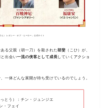
でん） レガシー・オブ・ヒーロー」公式サイト
である父親（胡一刀）を殺された
胡斐
（こひ）が、
間と出会い
一流の侠客として成長
していく
アクショ
で、一体どんな展開が待ち受けているのでしょう。
いっとう）：チン・ジュンジエ
ン・フェイ