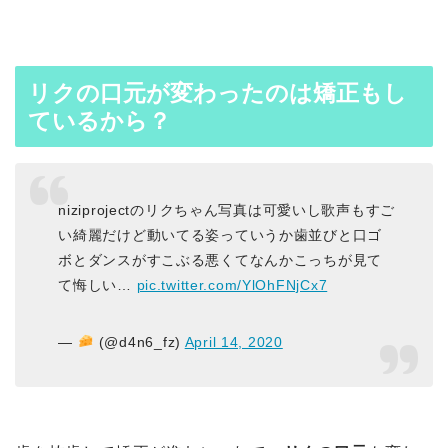
リクの口元が変わったのは矯正もし
ているから？
niziprojectのリクちゃん写真は可愛いし歌声もすご
い綺麗だけど動いてる姿っていうか歯並びと口ゴ
ボとダンスがすこぶる悪くてなんかこっちが見て
て悔しい…
pic.twitter.com/YlOhFNjCx7
—
(@d4n6_fz)
April 14, 2020