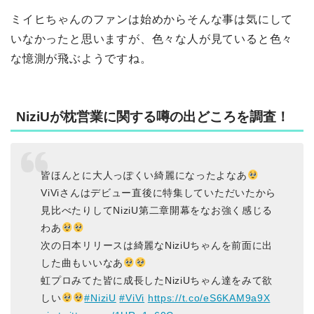
ミイヒちゃんのファンは始めからそんな事は気にして
いなかったと思いますが、色々な人が見ていると色々
な憶測が飛ぶようですね。
NiziUが枕営業に関する噂の出どころを調査！
皆ほんとに大人っぽくい綺麗になったよなあ
ViViさんはデビュー直後に特集していただいたから
見比べたりしてNiziU第二章開幕をなお強く感じる
わあ
次の日本リリースは綺麗なNiziUちゃんを前面に出
した曲もいいなあ
虹プロみてた皆に成長したNiziUちゃん達をみて欲
しい
#NiziU
#ViVi
https://t.co/eS6KAM9a9X