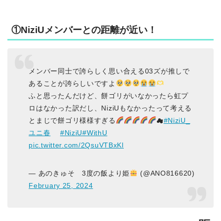
①NiziUメンバーとの距離が近い！
メンバー同士で誇らしく思い合える03ズが推しで
あることが誇らしいですよ
ふと思ったんだけど、餅ゴリがいなかったら虹プ
ロはなかった訳だし、NiziUもなかったって考える
とまじで餅ゴリ様様すぎる
☁
#NiziU_
ユニ春
#NiziU
#WithU
pic.twitter.com/2QsuVTBxKl
— あのきゅそ 3度の飯より姫
(@ANO816620)
February 25, 2024