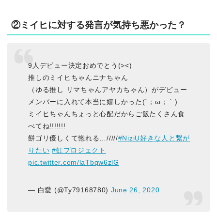
②ミイヒに対する発言が気持ち悪かった？
9人デビュー決定おめでとう(><)
推しのミイヒちゃんニナちゃん
（ゆる推し リマちゃんアヤカちゃん）がデビュー
メンバーに入れて本当に嬉しかった(´；ω；｀)
ミイヒちゃんちょっと心配だからご飯たくさん食
べてね!!!!!!!
餅ゴリ優しくて惚れる…/////
#NiziU好きな人と繋が
りたい
#虹プロジェクト
pic.twitter.com/laTbqw6zlG
— 白愛 (@Ty79168780)
June 26, 2020