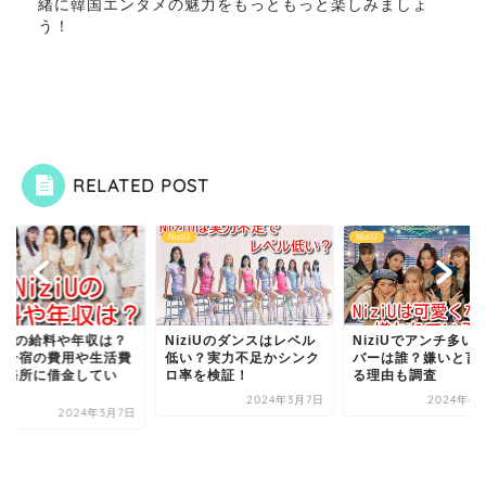
緒に韓国エンタメの魅力をもっともっと楽しみましょ
う！
RELATED POST
U
NiziU
NiziU
ziUの給料や年収は？
NiziUのダンスはレベル
NiziUでアンチ多い
国合宿の費用や生活費
低い？実力不足かシンク
バーは誰？嫌いと言
事務所に借金してい
ロ率を検証！
る理由も調査
？
2024年3月7日
2024年4月
2024年3月7日