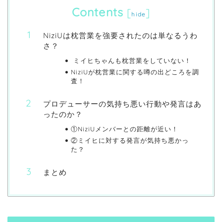
Contents
[
]
hide
NiziUは枕営業を強要されたのは単なるうわ
さ？
ミイヒちゃんも枕営業をしていない！
NiziUが枕営業に関する噂の出どころを調
査！
プロデューサーの気持ち悪い行動や発言はあ
ったのか？
①NiziUメンバーとの距離が近い！
②ミイヒに対する発言が気持ち悪かっ
た？
まとめ