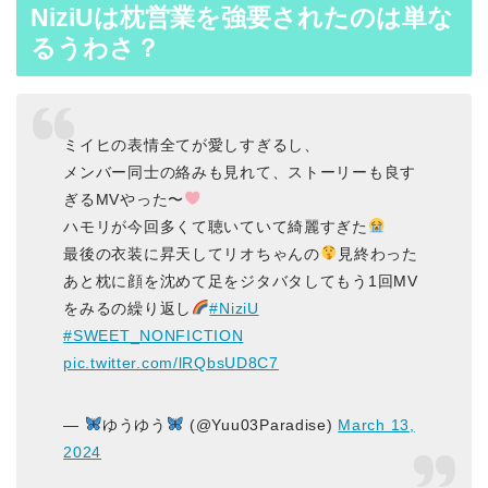
NiziUは枕営業を強要されたのは単な
るうわさ？
ミイヒの表情全てが愛しすぎるし、
メンバー同士の絡みも見れて、ストーリーも良す
ぎるMVやった〜
ハモリが今回多くて聴いていて綺麗すぎた
最後の衣装に昇天してリオちゃんの
見終わった
あと枕に顔を沈めて足をジタバタしてもう1回MV
をみるの繰り返し
#NiziU
#SWEET_NONFICTION
pic.twitter.com/lRQbsUD8C7
—
ゆうゆう
(@Yuu03Paradise)
March 13,
2024