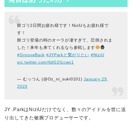
餅ゴリ2日間お疲れ様です！NiziUもお疲れ様で
す！
餅ゴリ登場の時のオーラが凄すぎて、圧倒されま
した！来年も来てくれるなら参戦します
#GrooveBack
#JYParkと繋がりたい
#NiziU
pic.twitter.com/6dG2I1cwo1
— むっつん (@Oz_ni_suki0101)
January 29,
2023
JY .ParkはNiziUだけでなく、数々のアイドルを世に送
り出してきた敏腕プロデューサーです。