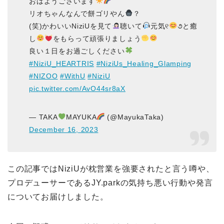
おはようございます
リオちゃんなんで餅ゴリやん
？
(笑)かわいいNiziUを見て
聴いて
元気୧
૭と癒
し
をもらって頑張りましょう
良い１日をお過ごしください
#NiziU_HEARTRIS
#NiziUs_Healing_Glamping
#NIZOO
#WithU
#NiziU
pic.twitter.com/AvO44sr8aX
— TAKA
MAYUKA
(@MayukaTaka)
December 16, 2023
この記事ではNiziUが枕営業を強要されたと言う噂や、
プロデューサーであるJY.parkの気持ち悪い行動や発言
についてお届けしました。