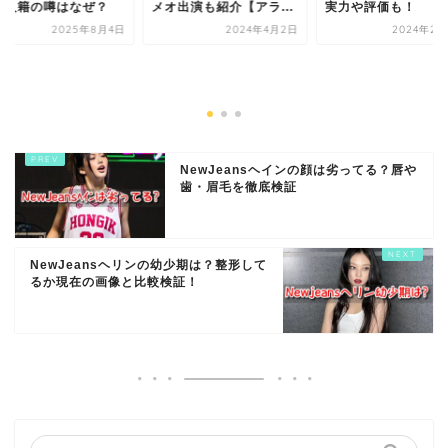
撃入籍の噂はなぜ？
メオ出演も紹介【アラ...
実力や評価も！
2025年8月4日
2024年4月2日
2024年2月
NewJeansヘインの顔は劣ってる？唇や
歯・眉毛を徹底検証
NewJeansヘリンの幼少期は？整形して
るか現在の画像と比較検証！