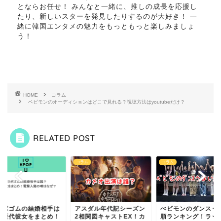
とならお任せ！ みんなと一緒に、推しの成長を応援し
たり、新しいスターを発見したりするのが大好き！ 一
緒に韓国エンタメの魅力をもっともっと楽しみましょ
う！
HOME
コラム
ベビモンのオーディションはどこで見れる？視聴方法はyoutubeだけ？
RELATED POST
ム
コラム
コラム
クボゴムの結婚相手は
アスダル年代記シーズン
べビモンのダンスう
？歴代彼女をまとめ！
2相関図キャストEX！カ
順ランキング！ラッ