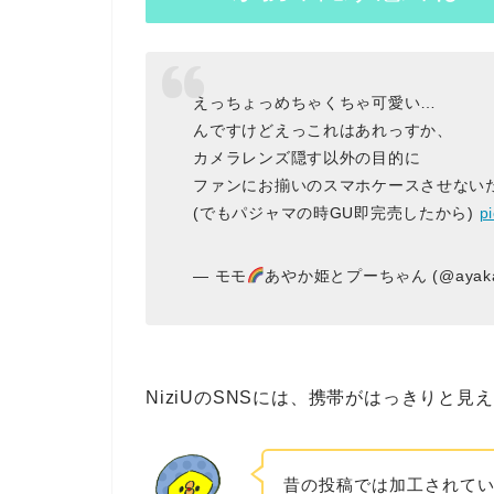
えっちょっめちゃくちゃ可愛い…
んですけどえっこれはあれっすか、
カメラレンズ隠す以外の目的に
ファンにお揃いのスマホケースさせないた
(でもパジャマの時GU即完売したから)
p
— モモ
あやか姫とプーちゃん (@ayakap
NiziUのSNSには、携帯がはっきりと
昔の投稿では加工されて