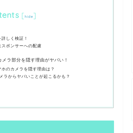
tents
[
]
hide
像を詳しく検証！
味はスポンサーへの配慮
のカメラ部分を隠す理由がヤバい！
スマホのカメラを隠す理由は？
メラからヤバいことが起こるかも？