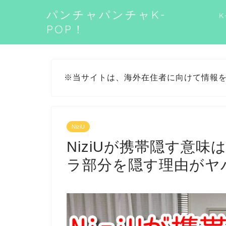
パンチャパンチャK-
K
POP！
※当サイトは、海外在住者に向けて情報
NiziU
NiziUが携帯隠す意
ラ部分を隠す理由がヤ