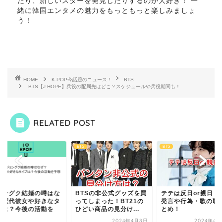
たり、新しいスターを発見したりするのが大好き！ 一
緒に韓国エンタメの魅力をもっともっと楽しみましょ
う！
HOME
K-POP今話題のニュース！
BTS
BTS【J-HOPE】兵役の配属先はどこ？スケジュールや兵役期間も！
RELATED POST
BTS
BTS
ョングク結婚の噂はな
BTSの非公式グッズを買
テテは反日or親日？
？歴代彼女や好きなタ
ってしまった！BT21の
発言や行為・歌の歌
プは？今後の活動を
ひどい商品の見分け...
とめ！
.
2024年4月8日
2024年4月