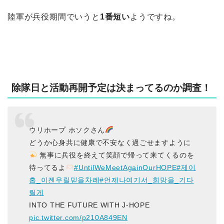
陸軍が兵役期間でいうと
1番短い
ようですね。
除隊日と活動再開予定は決まってるのか調査！
ウリホープ ホソクさん
どうか心身共に健康で不安なく過ごせますように
無事に兵役を終えて笑顔で帰って来てくるのを
待ってるよ
#UntilWeMeetAgainOurHOPE
#제이
홉_이젠우릴믿을차례
#언제나여기서_희망을_기다
릴게
INTO THE FUTURE WITH J-HOPE
pic.twitter.com/p210A849EN