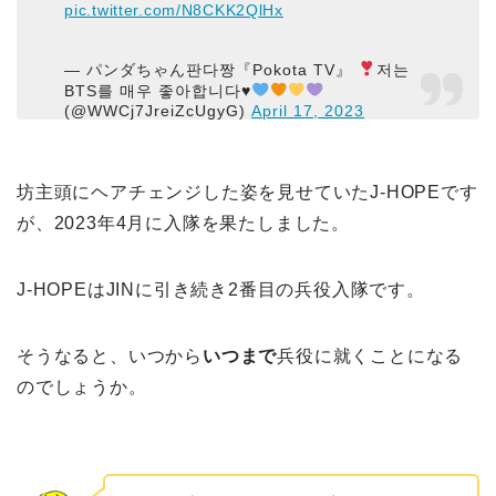
pic.twitter.com/N8CKK2QlHx
— パンダちゃん판다짱『Pokota TV』
저는
BTS를 매우 좋아합니다
♥️
(@WWCj7JreiZcUgyG)
April 17, 2023
坊主頭にヘアチェンジした姿を見せていたJ-HOPEです
が、2023年4月に入隊を果たしました。
J-HOPEはJINに引き続き2番目の兵役入隊です。
そうなると、いつから
いつまで
兵役に就くことになる
のでしょうか。