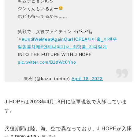
キムテヒョンIGS
ジンくんもいるよー
ホビも待ってるから……
笑顔で…兵役ファイティン ✧(*•̀ᴗ•́*)و
̑̑✧
#UntilWeMeetAgainOurHOPE
#제이홉_이젠우
릴믿을차례
#언제나여기서_희망을_기다릴게
INTO THE FUTURE WITH J-HOPE
pic.twitter.com/B1tfWc0Yno
— 果樹 (@kazu_taetae)
April 18, 2023
J-HOPEは2023年4月18日に陸軍現役で入隊していま
す。
兵役期間は陸、海、空で異なっており、J-HOPEが入隊