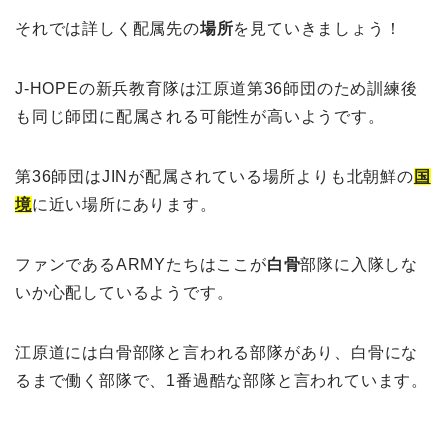
それでは詳しく配属先の
場所
を見ていきましょう！
J-HOPEの新兵教育隊は江原道第36師団のため訓練後
も同じ師団に配属される可能性が高いようです。
第36師団はJINが配属されている場所よりも北朝鮮の
国
境
に近い場所にあります。
ファンであるARMYたちはここが
白骨
部隊に入隊しな
いか心配しているようです。
江原道には白骨部隊と言われる部隊があり、白骨にな
るまで働く部隊で、1番過酷な部隊と言われています。