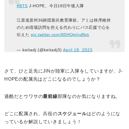
#BTS
J-HOPE、今日18日午後入隊
江原道原州36師団新兵教育隊前。アミは秩序維持
のため現場訪問を控える代わりにバス応援で心を
伝えた
pic.twitter.com/8SHQmlydNm
— keitadj (@keitadj3)
April 18, 2023
さて、ひと足先にJINが陸軍に入隊をしていますが、J-
HOPEの配属先はどこになるのでしょうか？
過酷だとウワサの
最前線
部隊なのか気になりますね。
どこに配属され、兵役の
スケジュール
はどのようにな
っているか解説していきましょう！