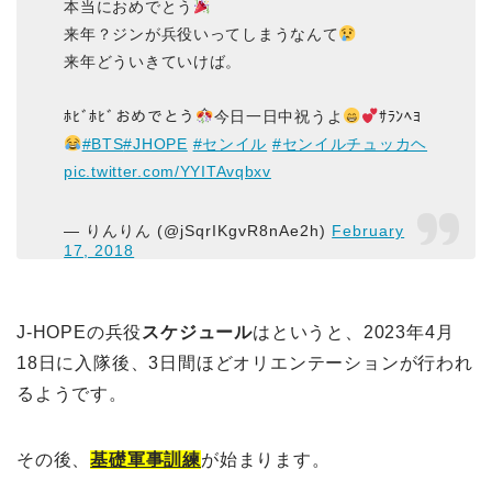
本当におめでとう
来年？ジンが兵役いってしまうなんて
来年どういきていけば。
ﾎﾋﾞﾎﾋﾞおめでとう
今日一日中祝うよ
ｻﾗﾝﾍﾖ
#BTS
#JHOPE
#センイル
#センイルチュッカヘ
pic.twitter.com/YYITAvqbxv
— りんりん (@jSqrIKgvR8nAe2h)
February
17, 2018
J-HOPEの兵役
スケジュール
はというと、2023年4月
18日に入隊後、3日間ほどオリエンテーションが行われ
るようです。
その後、
基礎軍事訓練
が始まります。