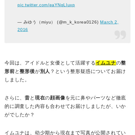
pic.twitter.com/eaYNqLIuxp
— みゆう（miyu） (@m_k_korea0126)
March 2,
2016
今回は、アイドルと女優として活躍する
イムユナ
の
整
形前
と
整形後
が
別人
？という整形疑惑についてお届け
しました。
さらに、
昔
と
現在
の
顔画像
を元に鼻やパーツなど徹底
的に調査した内容も合わせてお届けしましたが、いか
がでしたか？
イムユナは、幼少期から現在まで写真が公開されてい