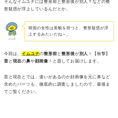
そんなイムユナには整形前と整形後が別人？などの整
形疑惑が浮上しているんだとか。
韓国の女性は美貌を持つと、整形疑惑が浮
上するみたいだね～。
ぴよ吉
今回は、
イムユナ
の
整形前
と
整形後
が
別人
！【衝撃】
昔
と
現在
の
鼻
や
顔画像
！と題してお届けします。
昔と現在とでは、違いがあるのか顔画像を元に鼻など
含めたパーツも、徹底的に調査しましたので、最後ま
でご覧ください。