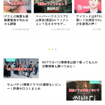
ナがグクとの熱愛を認
ペーパーハウスコリア2
アイランドはBTSに
る？熱愛報道や匂わせ
は実在(実話)orフィクシ
悪い？出演回でのあ
ンスタも調査
ョン？元ネタやモデ...
が生意気の声！
2024年4月4日
2024年3月25日
2024年3月
NCTでタバコ喫煙者は誰？吸ってる人の
目撃情報も調べてみた！
サムバディ(韓国ドラマ)の感想をレビュ
ー！評価や口コミまとめ