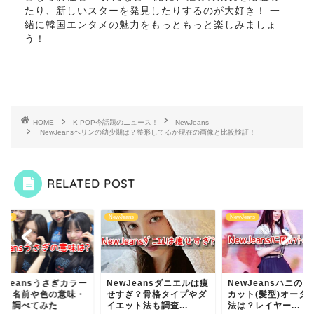
たり、新しいスターを発見したりするのが大好き！ 一
緒に韓国エンタメの魅力をもっともっと楽しみましょ
う！
HOME
K-POP今話題のニュース！
NewJeans
NewJeansヘリンの幼少期は？整形してるか現在の画像と比較検証！
RELATED POST
eans
NewJeans
NewJeans
wJeansうさぎカラー
NewJeansダニエルは痩
NewJeansハニの
誰？名前や色の意味・
せすぎ？骨格タイプやダ
カット(髪型)オーダ
来も調べてみた
イエット法も調査...
法は？レイヤー...