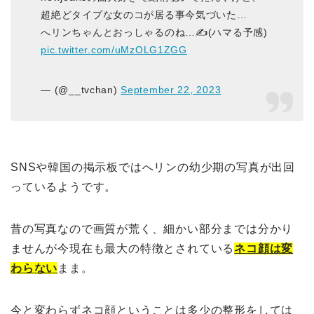
超絶どタイプな女のコが居る事今気づいた…
へリンちゃんとおっしゃるのね…✍️(ハマる予感)
pic.twitter.com/uMzOLG1ZGG
— (@__tvchan)
September 22, 2023
SNSや韓国の掲示板ではへリンの幼少期の写真が出回
っているようです。
昔の写真なので画質が荒く、細かい部分までは分かり
ませんが今現在も最大の特徴とされている
ネコ顔は変
わらない
まま。
今と変わらずネコ顔ということは多少の整形をしては