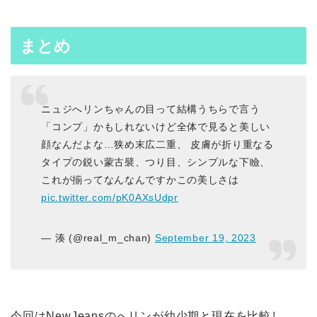
まとめ
ニュジへリンちゃんの目って結構うちらで言う
「コンプ」かもしれないけど全体で見ると美しい
顔なんだよな…狭め末広二重、 皮膚が折り重なる
タイプの鋭い蒙古襞、つり目、シンプルな下瞼、
これが揃ってなんなんですかこの美しさは
pic.twitter.com/pK0AXsUdpr
— 湊 (@real_m_chan)
September 19, 2023
今回はNewJeansのへリンが幼少期と現在を比較し