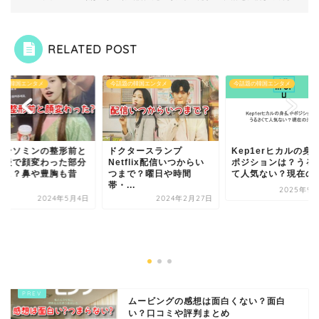
RELATED POST
題の韓国エンタメ
今話題の韓国エンタメ
今話題の韓国エンタメ
クタースランプ
Kep1erヒカルの身長や
チョンソミンの整形
tflix配信いつからい
ポジションは？うるさく
整形後で顔変わった
まで？曜日や時間
て人気ない？現在の...
はどこ？鼻や豊胸も
...
画...
2025年9月19日
2024年2月27日
2024年5
ムービングの感想は面白くない？面白
い？口コミや評判まとめ