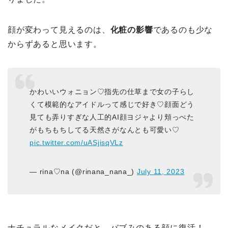
顔が変わって見えるのは、
化粧の影響
であるのも少な
からずあると思います。
かわいいウォニョン♡指先の仕草まで女の子らし
くて模範的なアイドルって感じで好き♡顔面どう
見ても弄りすぎな人工的AI顔ヨジャより頬っぺた
がもちもちしてる天然さがなんとも可愛い♡
pic.twitter.com/uASjisqVLz
— rina♡na (@rinana_nana_)
July 11, 2023
ナチュラルなメイクだと、バブみのある顔に復活！