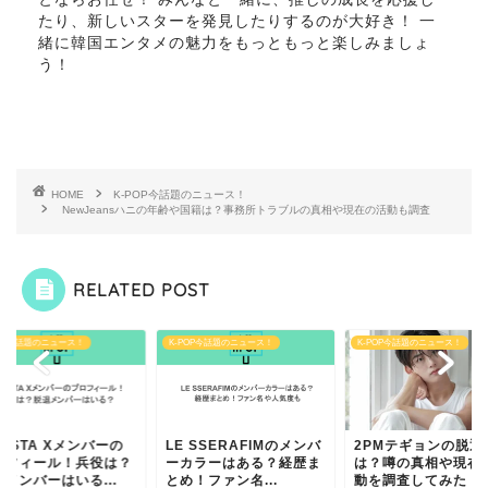
たり、新しいスターを発見したりするのが大好き！ 一
緒に韓国エンタメの魅力をもっともっと楽しみましょ
う！
HOME
K-POP今話題のニュース！
NewJeansハニの年齢や国籍は？事務所トラブルの真相や現在の活動も調査
RELATED POST
POP今話題のニュース！
K-POP今話題のニュース！
K-POP今話題のニュース！
NSTA Xメンバーの
LE SSERAFIMのメンバ
2PMテギョンの脱退
ロフィール！兵役は？
ーカラーはある？経歴ま
は？噂の真相や現在
メンバーはいる...
とめ！ファン名...
動を調査してみた