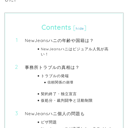
Contents
[
]
hide
NewJeansハニの年齢や国籍は？
NewJeansハニはビジュアル人気が高
い！
事務所トラブルの真相は？
トラブルの発端
信頼関係の崩壊
契約終了・独立宣言
仮処分・裁判闘争と活動制限
NewJeansハニ個人の問題も
ビザ問題