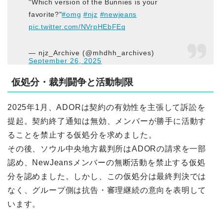
"Which version of the Bunnies is your
favorite?"
#omg
#njz
#newjeans
pic.twitter.com/NVrpHEbFEq
— njz_Archive (@mhdhh_archives)
September 26, 2025
仮処分・裁判闘争と活動制限
2025年1月、ADORは契約の有効性を主張して訴訟を
提起。契約終了通知は無効、メンバーが勝手に活動す
ることを禁止する仮処分を求めました。
その後、ソウル中央地方裁判所はADORの請求を一部
認め、NewJeansメンバーの無断活動を禁止する仮処
分を認めました。しかし、この仮処分は最終判決では
なく、グループ側は抗告・審理継続の意向を表明して
います。