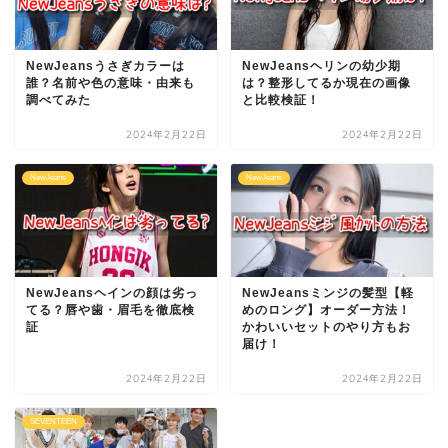
NewJeansうさぎカラーは
NewJeansヘリンの幼少期
誰？名前や色の意味・由来も
は？整形してるか現在の画像
調べてみた
と比較検証！
2024年2月22日
2024年2月22日
NewJeans
NewJeans
NewJeansヘインの顔は劣っ
NewJeansミンジの髪型【軽
てる？唇や歯・眉毛を徹底検
めのロング】オーダー方法！
証
かわいいセットのやり方もお
届け！
2024年2月22日
2024年2月22日
SEVENTEEN