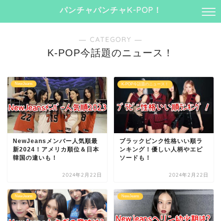
パンチャパンチャK-POP！
― CATEGORY ―
K-POP今話題のニュース！
NewJeans
K-POP今話題のニュース！
NewJeansメンバー人気順最
ブラックピンク性格いい順ラ
新2024！アメリカ順位＆日本
ンキング！優しい人柄やエピ
韓国の違いも！
ソードも！
2024年2月22日
2024年2月22日
NewJeans
NewJeans