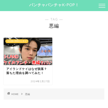
パンチャパンチャK-POP！
― TAG ―
悪編
今話題の韓国エンタメ
アイランドケイはなぜ脱落？
落ちた理由を調べてみた！
2024年2月27日
HOME
悪編