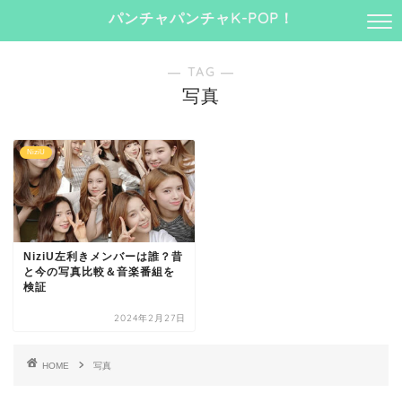
パンチャパンチャK-POP！
― TAG ―
写真
NiziU
NiziU左利きメンバーは誰？昔
と今の写真比較＆音楽番組を
検証
2024年2月27日
HOME
写真