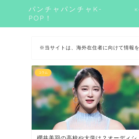
パンチャパンチャK-
K
POP！
※当サイトは、海外在住者に向けて情報
コラム
櫻井美羽の高校や大学は？オーディシ