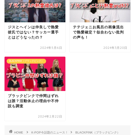
ジスとヘインは仲良しで熱愛
テテジェニお風呂の画像流出
彼氏ではない？サッカー選手
で熱愛確定？似合わない批判
とはどうなったの？
の声も！
2024年5月6日
2024年3月20日
BLACKPINK（ブラックピンク）
ブラックピンクで仲間はずれ
は誰？活動休止の理由や不仲
説も調査
2024年2月22日
HOME
K-POP今話題のニュース！
BLACKPINK（ブラックピンク）