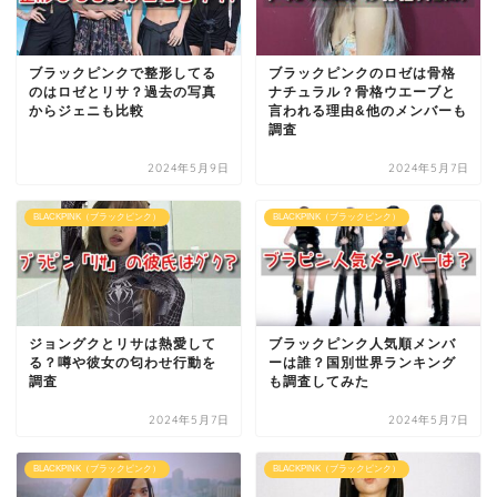
ブラックピンクで整形してる
ブラックピンクのロゼは骨格
のはロゼとリサ？過去の写真
ナチュラル？骨格ウエーブと
からジェニも比較
言われる理由&他のメンバーも
調査
2024年5月9日
2024年5月7日
BLACKPINK（ブラックピンク）
BLACKPINK（ブラックピンク）
ジョングクとリサは熱愛して
ブラックピンク人気順メンバ
る？噂や彼女の匂わせ行動を
ーは誰？国別世界ランキング
調査
も調査してみた
2024年5月7日
2024年5月7日
BLACKPINK（ブラックピンク）
BLACKPINK（ブラックピンク）