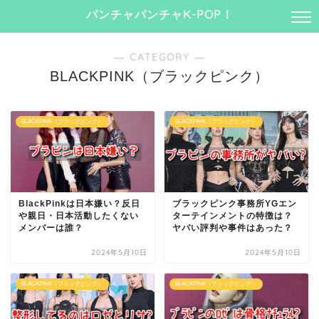
パンチャパンチャK-POP！
― CATEGORY ―
BLACKPINK（ブラックピンク）
BLACKPINK（ブラックピンク）
BLACKPINK（ブラックピンク）
BlackPinkは日本嫌い？反日
ブラックピンク事務所YGエン
や親日・日本活動したくない
ターテインメントの特徴は？
メンバーは誰？
ヤバい評判や事件はあった？
2024年5月10日
2024年5月10日
BLACKPINK（ブラックピンク）
BLACKPINK（ブラックピンク）