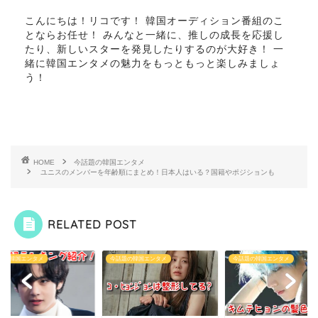
こんにちは！リコです！ 韓国オーディション番組のこ
とならお任せ！ みんなと一緒に、推しの成長を応援し
たり、新しいスターを発見したりするのが大好き！ 一
緒に韓国エンタメの魅力をもっともっと楽しみましょ
う！
HOME
今話題の韓国エンタメ
ユニスのメンバーを年齢順にまとめ！日本人はいる？国籍やポジションも
RELATED POST
題の韓国エンタメ
今話題の韓国エンタメ
今話題の韓国エンタメ