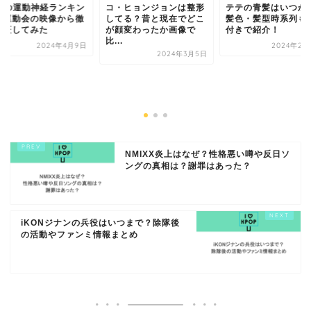
TSの運動神経ランキン
コ・ヒョンジョンは整形
テテの青髪はいつか
！運動会の映像から徹
してる？昔と現在でどこ
髪色・髪型時系列も
検証してみた
が顔変わったか画像で
付きで紹介！
比...
2024年4月9日
2024年2月
2024年3月5日
NMIXX炎上はなぜ？性格悪い噂や反日ソ
ングの真相は？謝罪はあった？
iKONジナンの兵役はいつまで？除隊後
の活動やファンミ情報まとめ