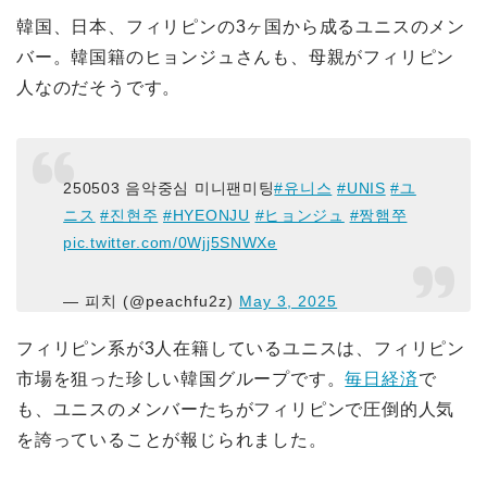
韓国、日本、フィリピンの3ヶ国から成るユニスのメン
バー。韓国籍のヒョンジュさんも、母親がフィリピン
人なのだそうです。
250503 음악중심 미니팬미팅
#유니스
#UNIS
#ユ
ニス
#진현주
#HYEONJU
#ヒョンジュ
#짱햄쭈
pic.twitter.com/0Wjj5SNWXe
— 피치 (@peachfu2z)
May 3, 2025
フィリピン系が3人在籍しているユニスは、フィリピン
市場を狙った珍しい韓国グループです。
毎日経済
で
も、ユニスのメンバーたちがフィリピンで圧倒的人気
を誇っていることが報じられました。