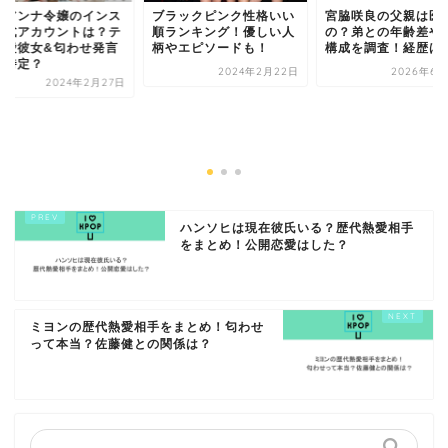
宮脇咲良の父親は医者な
ジョアンナ令嬢の
の？弟との年齢差や家族
タ公式アカウント
構成を調査！経歴は？
テ熱愛彼女&匂わ
から特定？
2026年6月23日
2024
ブラックピンク性格いい
順ランキング！優しい人
柄やエピソードも！
2024年2月22日
ハンソヒは現在彼氏いる？歴代熱愛相手
をまとめ！公開恋愛はした？
ミヨンの歴代熱愛相手をまとめ！匂わせ
って本当？佐藤健との関係は？