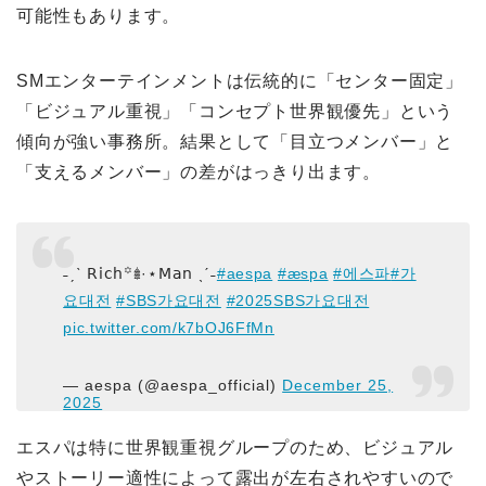
可能性もあります。
SMエンターテインメントは伝統的に「センター固定」
「ビジュアル重視」「コンセプト世界観優先」という
傾向が強い事務所。結果として「目立つメンバー」と
「支えるメンバー」の差がはっきり出ます。
˗ˏˋ 𝖱𝗂𝖼𝗁꙳𖢔·⋆𝖬𝖺𝗇 ˎˊ˗
#aespa
#æspa
#에스파
#가
요대전
#SBS가요대전
#2025SBS가요대전
pic.twitter.com/k7bOJ6FfMn
— aespa (@aespa_official)
December 25,
2025
エスパは特に世界観重視グループのため、ビジュアル
やストーリー適性によって露出が左右されやすいので